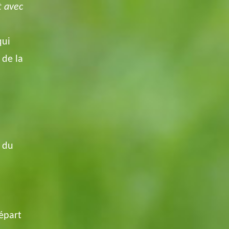
t avec
qui
 de la
é du
épart