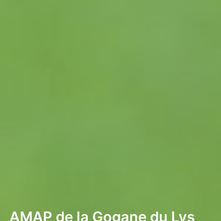
Aller
au
contenu
AMAP de la Gogane du Lys