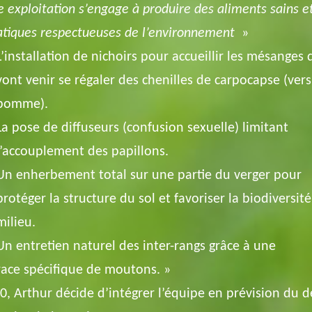
e exploitation s’engage à produire des aliments sains e
atiques respectueuses de l’environnement
»
L’installation de nichoirs pour accueillir les mésanges 
vont venir se régaler des chenilles de carpocapse (vers
pomme).
La pose de diffuseurs (confusion sexuelle) limitant
l’accouplement des papillons.
Un enherbement total sur une partie du verger pour
protéger la structure du sol et favoriser la biodiversit
milieu.
Un entretien naturel des inter-rangs grâce à une
race spécifique de moutons. »
0, Arthur décide d’intégrer l’équipe en prévision du d