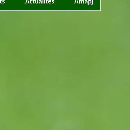
ts
Actualités
Amapj