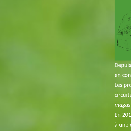
Depuis
en con
Les pr
circui
magasi
En 201
à une 