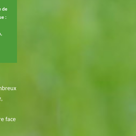
e de
ue :
n,
ombreux
e,
re face