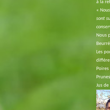
à la re
«
Nous 
sont s
conser
Nous p
Beurré
Les po
différe
Poires 
Prunes 
Jus de 