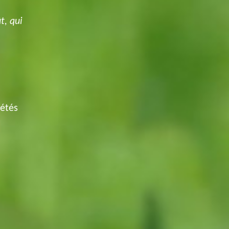
t, qui
iétés