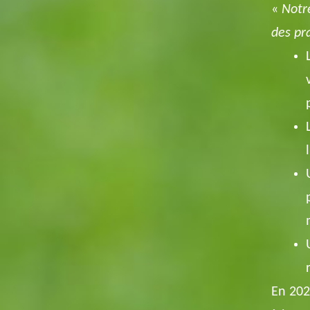
«
Notr
des pr
En 202