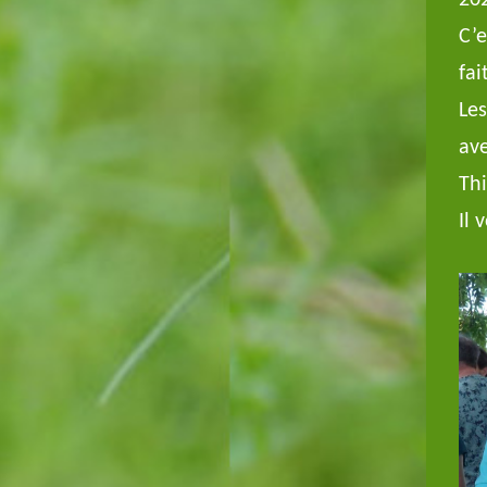
20
C’e
fai
Les
ave
Thi
Il 