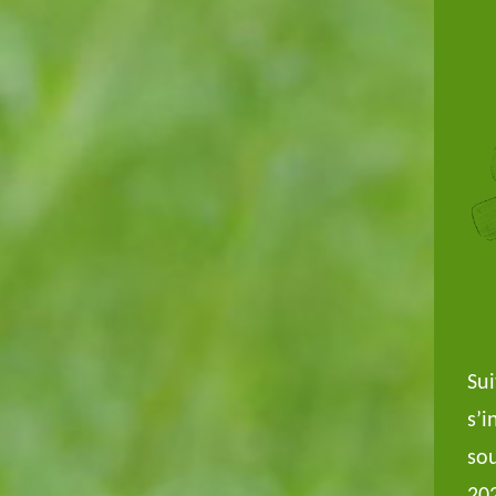
Sui
s’i
sou